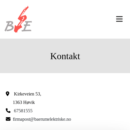
Kontakt

Kirkeveien 53,
1363 Høvik

67581555

firmapost@baerumelektriske.no