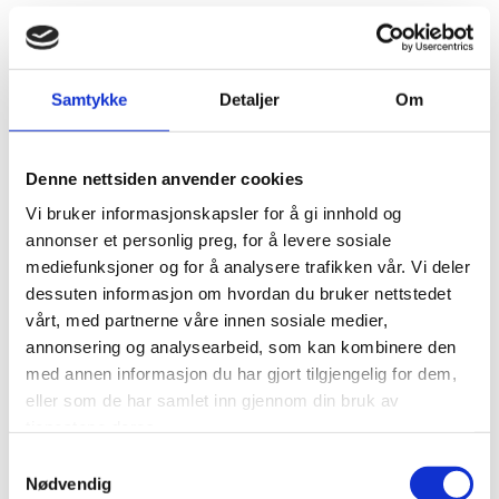
Send en melding
Samtykke
Detaljer
Om
Fyll inn skjema så tar vi kontakt med deg så snart som mulig.
Denne nettsiden anvender cookies
Navn*
Vi bruker informasjonskapsler for å gi innhold og
annonser et personlig preg, for å levere sosiale
mediefunksjoner og for å analysere trafikken vår. Vi deler
Telefon*
dessuten informasjon om hvordan du bruker nettstedet
vårt, med partnerne våre innen sosiale medier,
annonsering og analysearbeid, som kan kombinere den
med annen informasjon du har gjort tilgjengelig for dem,
E-post*
eller som de har samlet inn gjennom din bruk av
tjenestene deres.
Samtykkevalg
Nødvendig
Melding